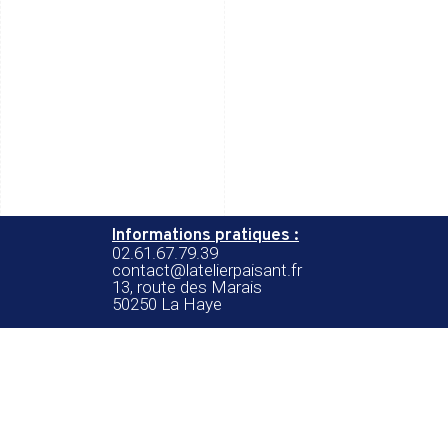
Informations pratiques :
02.61.67.79.39
contact@latelierpaisant.fr
13, route des Marais
50250 La Haye